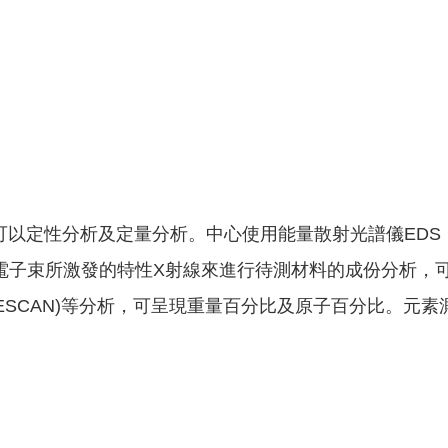
以定性分析及定量分析。中心使用能量散射光譜儀EDS（Energy Dis
，其主要利用電子束所激發的特性X射線來進行待測材料的成份分析，可以進行元
及線掃描(LINESCAN)等分析，可呈現重量百分比及原子百分比。元素