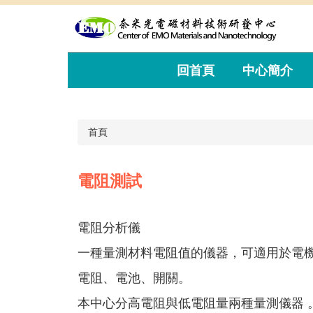
跳
到
主
要
內
回首頁
中心簡介
容
區
首頁
電阻測試
電阻分析儀
一種量測材料電阻值的儀器，可適用於電
電阻、電池、開關。
本中心分高電阻與低電阻量兩種量測儀器 