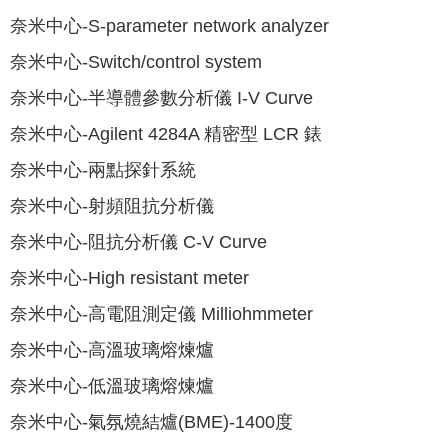
奈米中心-S-parameter network analyzer
奈米中心-Switch/control system
奈米中心-半導體參數分析儀 I-V Curve
奈米中心-Agilent 4284A 精密型 LCR 錶
奈米中心-兩點探針系統
奈米中心-射頻阻抗分析儀
奈米中心-阻抗分析儀 C-V Curve
奈米中心-High resistant meter
奈米中心-高電阻測定儀 Milliohmmeter
奈米中心-高溫玻璃熔煉爐
奈米中心-低溫玻璃熔煉爐
奈米中心-氣氛燒結爐(BME)-1400度