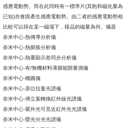
感應電動勢。而在此同時有一標準片(其飽和磁化量為
已知)亦會跟產生感應電動勢。由二者的感應電動勢相
比較可以得在某一磁場下，樣品的磁量為何。儀器
奈米中心-熱傳導分析儀
奈米中心-熱膨脹分析儀
奈米中心-熱重顯示差同步分析儀
奈米中心-有/無機材料薄膜能隙量測儀
奈米中心-橢圓儀
奈米中心-原位拉曼光譜儀
奈米中心-傅立葉轉換紅外線光譜儀
奈米中心-紫外光可見近紅外光光譜儀
奈米中心-螢光分光光譜儀