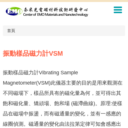
跳
到
主
要
內
首頁
容
區
振動樣品磁力計VSM
振動樣品磁力計Vibrating Sample
Magnetometer(VSM)此儀器主要的目的是用來觀測在
不同磁場下，樣品所具有的磁化量為何，並可得出其
飽和磁化量、矯頑場、飽和場 (磁滯曲線)。原理:使樣
品在磁場中振盪，而有磁通量的變化，並有一感應的
線圈偵測。磁通量的變化由法拉第定律可知會感應出